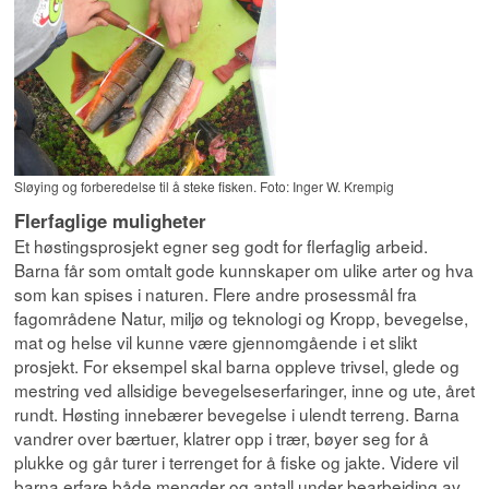
Sløying og forberedelse til å steke fisken. Foto: Inger W. Krempig
Flerfaglige muligheter
Et høstingsprosjekt egner seg godt for flerfaglig arbeid.
Barna får som omtalt gode kunnskaper om ulike arter og hva
som kan spises i naturen. Flere andre prosessmål fra
fagområdene Natur, miljø og teknologi og Kropp, bevegelse,
mat og helse vil kunne være gjennomgående i et slikt
prosjekt. For eksempel skal barna oppleve trivsel, glede og
mestring ved allsidige bevegelseserfaringer, inne og ute, året
rundt. Høsting innebærer bevegelse i ulendt terreng. Barna
vandrer over bærtuer, klatrer opp i trær, bøyer seg for å
plukke og går turer i terrenget for å fiske og jakte. Videre vil
barna erfare både mengder og antall under bearbeiding av