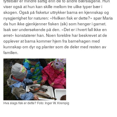
tyttebær er mindre saftig enn de to andre bærslagene. Hun
viser også at hun kan skille mellom tre ulike typer bær i
skogen. Også på fisketur uttrykker barna en kjennskap og
nysgjerrighet for naturen: «Hvilken fisk er dette?» spør Maria
da hun ikke gjenkjenner fisken (sik) som henger i garnet.
Isak ser undersøkende på den. «Det er i hvert fall ikke en
ørret» konstaterer han. Noen foreldre har beskrevet at de
opplever at barna kommer hjem fra barnehagen med
kunnskap om dyr og planter som de deler med resten av
familien.
Hva slags fisk er dette? Foto: Inger W. Krempig