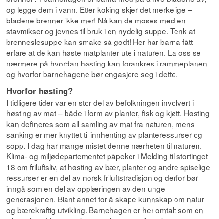
og legge dem i vann. Etter koking skjer det merkelige –
bladene brenner ikke mer! Nå kan de moses med en
stavmikser og jevnes til bruk i en nydelig suppe. Tenk at
brenneslesuppe kan smake så godt! Her har barna fått
erfare at de kan høste matplanter ute i naturen. La oss se
nærmere på hvordan høsting kan forankres i rammeplanen
og hvorfor barnehagene bør engasjere seg i dette.
Hvorfor høsting?
I tidligere tider var en stor del av befolkningen involvert i
høsting av mat – både i form av planter, fisk og kjøtt. Høsting
kan defineres som all samling av mat fra naturen, mens
sanking er mer knyttet til innhenting av planteressurser og
sopp. I dag har mange mistet denne nærheten til naturen.
Klima- og miljødepartementet påpeker i Melding til stortinget
18 om friluftsliv, at høsting av bær, planter og andre spiselige
ressurser er en del av norsk friluftstradisjon og derfor bør
inngå som en del av opplæringen av den unge
generasjonen. Blant annet for å skape kunnskap om natur
og bærekraftig utvikling. Barnehagen er her omtalt som en