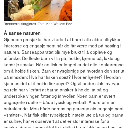
Brennesla klargjøres. Foto: Kari Wallem Bøe
Å sanse naturen
Gjennom prosjektet har vi erfart at barn i alle aldre uttrykker
interesse og engasjement når de får være med på høsting i
naturen. Sanseapparatet blir mye brukt til å oppleve og
utforske. De fleste barn vil ta på, holde, kjenne på, lukte og
kanskje smake. Når en fisk er fanget er det ofte konkurranse
om å holde fisken. Barn er nysgjerrige på hvordan den ser ut
på innsiden: Hva har fisken spist? Hvor er hjertet? Hvordan
kjennes det ut å holde fiskeøyet? Også under slakt av rype
og rein har vi erfart at barna ønsker å holde, ta på og
undersøke vinger, føtter og innvoller. Noen barn er svært
engasjerte i dette – både fysisk og verbalt. Andre er mer
betraktende. Men både barnas og personalets engasjement
«smitter». Når fisk eller rypekjøtt blir stekt ute på tur og barna
er sultne, har vi observert at det er stor interesse for å
smake. Barna i prosjektet fikk delta i bærplukking og høsting