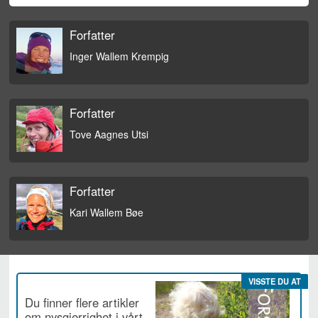
Forfatter
Inger Wallem Krempig
Forfatter
Tove Aagnes Utsi
Forfatter
Kari Wallem Bøe
VISSTE DU AT
Du finner flere artikler
om nysgjerrighet i vårt