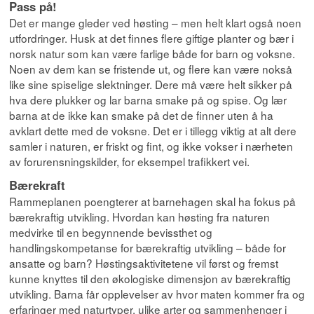
Pass på!
Det er mange gleder ved høsting – men helt klart også noen
utfordringer. Husk at det finnes flere giftige planter og bær i
norsk natur som kan være farlige både for barn og voksne.
Noen av dem kan se fristende ut, og flere kan være nokså
like sine spiselige slektninger. Dere må være helt sikker på
hva dere plukker og lar barna smake på og spise. Og lær
barna at de ikke kan smake på det de finner uten å ha
avklart dette med de voksne. Det er i tillegg viktig at alt dere
samler i naturen, er friskt og fint, og ikke vokser i nærheten
av forurensningskilder, for eksempel trafikkert vei.
Bærekraft
Rammeplanen poengterer at barnehagen skal ha fokus på
bærekraftig utvikling. Hvordan kan høsting fra naturen
medvirke til en begynnende bevissthet og
handlingskompetanse for bærekraftig utvikling – både for
ansatte og barn? Høstingsaktivitetene vil først og fremst
kunne knyttes til den økologiske dimensjon av bærekraftig
utvikling. Barna får opplevelser av hvor maten kommer fra og
erfaringer med naturtyper, ulike arter og sammenhenger i