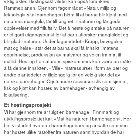
viktig aktør. Høstingsaktiviteter kan også forankres i
Rammeplanen. Gjennom fagområdet «Natur, miljø og
teknologi» skal barnehagen bidra til at barna blir kjent med
naturens mangfold, får tilhørighet til naturen og får gode
opplevelser med friluftsliv. Det å høste og smake på naturen
er et godt utgangspunkt for at barn utforsker mangfoldet og
blir glad i naturen. Under fagområdet «Kropp, bevegelse,
mat og helse» står det at barna skal få innsikt i matens
opprinnelse, produksjon av matvarer og veien fra mat til
måltid. Høsting fra naturens spiskammers kan være en måte
å få denne innsikten. «Ville» matressurser i form av bær og
andre plantedeler er tilgjengelig for en veldig stor del av
norske barnehager. Også andre ressurser slik som sjømat,
fisk og kjøtt kan høstes av barnehager - avhengig av
lokalisering.
Et høstingsprosjekt
Vi har gjennom tre år fulgt en barnehage i Finnmark og
utviklingsprosjektet kalt «Mat fra naturen i barnehagen». Her
har vi studert hvordan barnehagebarn og ansatte sammen
har høstet ulike råstoffer fra naturen samt hvordan de har