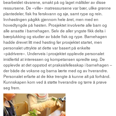
bearbeidet råvarene, smakt på og laget måltider av disse
ressursene. De «ville» matressursene var bær, ulike grønne
plantedeler, fisk fra ferskvann og sjø, samt rype og rein.
Innhøstingen pågikk gjennom hele året, men med en
hovedtyngde på høsten. Prosjektet involverte alle barn og
alle ansatte i barnehagen. Selv de aller yngste fikk delta i
bærplukking og studier av både fisk og rype. Barnehagen
hadde drevet litt med høsting før prosjektet startet, men
personalet uttrykte at dette var basert på enkelte
«pådrivere». Underveis i prosjektet opplevde personalet
imidlertid at interessen og kompetansen spredte seg. De
opplevde at det oppstod et praksisfellesskap i barnehagen –
der både de voksne og barna lærte med og av hverandre.
Personalet erfarte at de ikke trengte å kunne alt på forhånd.
Kunnskapen kom ved å støtte hverandre og tørre å prøve
seg frem.