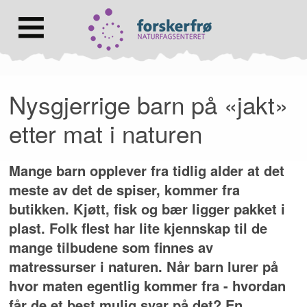
Lenke
til
forsiden
Hovedmeny
Nysgjerrige barn på «jakt»
etter mat i naturen
Mange barn opplever fra tidlig alder at det
meste av det de spiser, kommer fra
butikken. Kjøtt, fisk og bær ligger pakket i
plast. Folk flest har lite kjennskap til de
mange tilbudene som finnes av
matressurser i naturen. Når barn lurer på
hvor maten egentlig kommer fra - hvordan
får de et best mulig svar på det? En