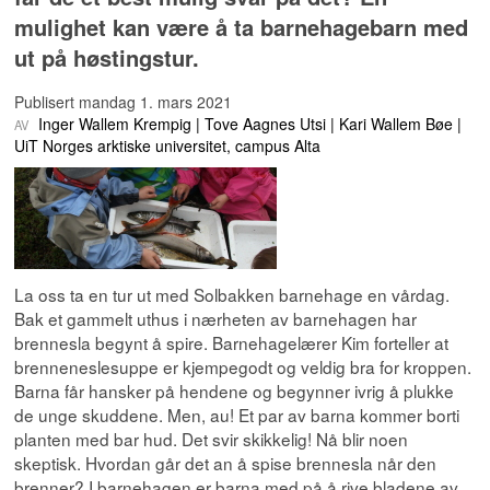
mulighet kan være å ta barnehagebarn med
ut på høstingstur.
Publisert
mandag 1. mars 2021
Inger Wallem Krempig
Tove Aagnes Utsi
Kari Wallem Bøe
UiT Norges arktiske universitet, campus Alta
La oss ta en tur ut med Solbakken barnehage en vårdag.
Bak et gammelt uthus i nærheten av barnehagen har
brennesla begynt å spire. Barnehagelærer Kim forteller at
brenneneslesuppe er kjempegodt og veldig bra for kroppen.
Barna får hansker på hendene og begynner ivrig å plukke
de unge skuddene. Men, au! Et par av barna kommer borti
planten med bar hud. Det svir skikkelig! Nå blir noen
skeptisk. Hvordan går det an å spise brennesla når den
brenner? I barnehagen er barna med på å rive bladene av,