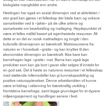
biologiske mangfoldet enn andre.
Høstingen har også en sosial dimensjon ved at aktiviteten i
stor grad kan gjøres i et felleskap der både barn og voksne
samarbeider ved å «jakte» på de ulike artene og
samarbeide om bearbeiding og matlaging. Høydepunktet vil
være et felles måltid basert på egenhøstede ressurser. Alt
dette er en del av norsk mattradisjon og inngår i den
kulturelle dimensjonen av bærekraft. Matressursene fra
naturen er i hovedsak «gratis» og kan knyttes til den
økonomiske dimensjon av bærekraft. Ikke bare kan
barnehagen lage «gratis» mat. Barna kan også lage
produkter som kan gis bort i gaver eller selges til inntekt for
en god sak. Det å høste av naturens ressurser i et fellesskap
med støttende rollemodeller kan gi kunnskapsdeling og
positive naturopplevelser. Denne arbeidsmåten vil kunne
være et bidrag i utdanning for bærekraftig utvikling i
fremtidens barnehage, samt legge grunnlaget for et dypere
miljøengasjement og handlinger senere i livet.