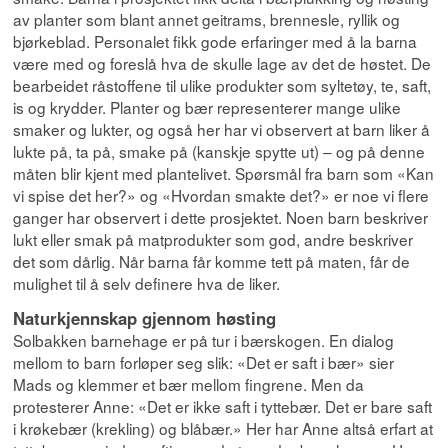
av planter som blant annet geitrams, brennesle, ryllik og
bjørkeblad. Personalet fikk gode erfaringer med å la barna
være med og foreslå hva de skulle lage av det de høstet. De
bearbeidet råstoffene til ulike produkter som syltetøy, te, saft,
is og krydder. Planter og bær representerer mange ulike
smaker og lukter, og også her har vi observert at barn liker å
lukte på, ta på, smake på (kanskje spytte ut) – og på denne
måten blir kjent med plantelivet. Spørsmål fra barn som «Kan
vi spise det her?» og «Hvordan smakte det?» er noe vi flere
ganger har observert i dette prosjektet. Noen barn beskriver
lukt eller smak på matprodukter som god, andre beskriver
det som dårlig. Når barna får komme tett på maten, får de
mulighet til å selv definere hva de liker.
Naturkjennskap gjennom høsting
Solbakken barnehage er på tur i bærskogen. En dialog
mellom to barn forløper seg slik: «Det er saft i bær» sier
Mads og klemmer et bær mellom fingrene. Men da
protesterer Anne: «Det er ikke saft i tyttebær. Det er bare saft
i krøkebær (krekling) og blåbær.» Her har Anne altså erfart at