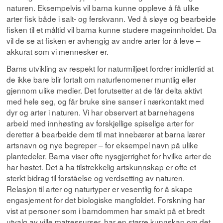
naturen. Eksempelvis vil barna kunne oppleve å få ulike
arter fisk både i salt- og ferskvann. Ved å sløye og bearbeide
fisken til et måltid vil barna kunne studere mageinnholdet. Da
vil de se at fisken er avhengig av andre arter for å leve –
akkurat som vi mennesker er.
Barns utvikling av respekt for naturmiljøet fordrer imidlertid at
de ikke bare blir fortalt om naturfenomener muntlig eller
gjennom ulike medier. Det forutsetter at de får delta aktivt
med hele seg, og får bruke sine sanser i nærkontakt med
dyr og arter i naturen. Vi har observert at barnehagens
arbeid med innhøsting av forskjellige spiselige arter for
deretter å bearbeide dem til mat innebærer at barna lærer
artsnavn og nye begreper – for eksempel navn på ulike
plantedeler. Barna viser ofte nysgjerrighet for hvilke arter de
har høstet. Det å ha tilstrekkelig artskunnskap er ofte et
sterkt bidrag til forståelse og verdsetting av naturen.
Relasjon til arter og naturtyper er vesentlig for å skape
engasjement for det biologiske mangfoldet. Forskning har
vist at personer som i barndommen har smakt på et bredt
utvalg av ville matressurser, har en større kunnskap om det