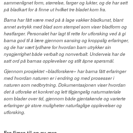
sammenlignet form, størrelse, farger og lukter, og de har sett
på bladkart for å finne ut hvilket tre bladet kom fra.
Barna har fått være med på å lage vakker bladkunst, blant
annet avtrykk med blad som stempel som viser bladform og
høstfarger. Personalet har lagt til rette for utforsking ved å gi
barna god til å lære gjennom sansing og kroppslig erfaringer,
og de har vært lydhøre for hvordan barn utrykker sin
nysgjerrighet både verbalt og nonverbalt. Underveis har de
satt ord på barnas opplevelser og stilt åpne spørsmål.
Gjennom prosjektet «bladforskere» har barna fått erfaringer
med hvordan naturen er i endring og med prosesser i
naturen som nedbrytning. Dokumentasjonen viser hvordan
det å utforske et konkret og lett tilgjengelig naturmateriale
som blader over tid, gjennom både gjentakende og varierte
erfaringer gir store muligheter naturfaglige opplevelser og
utforsking.
Fra fjæra til en ny æra