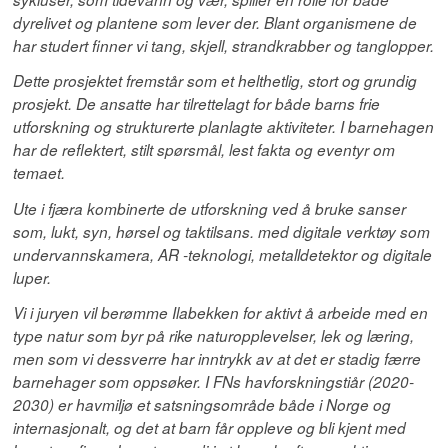
dyrelivet og plantene som lever der. Blant organismene de
har studert finner vi tang, skjell, strandkrabber og tanglopper.
Dette prosjektet fremstår som et helthetlig, stort og grundig
prosjekt. De ansatte har tilrettelagt for både barns frie
utforskning og strukturerte planlagte aktiviteter. I barnehagen
har de reflektert, stilt spørsmål, lest fakta og eventyr om
temaet.
Ute i fjæra kombinerte de utforskning ved å bruke sanser
som, lukt, syn, hørsel og taktilsans. med digitale verktøy som
undervannskamera, AR -teknologi, metalldetektor og digitale
luper.
Vi i juryen vil berømme Ilabekken for aktivt å arbeide med en
type natur som byr på rike naturopplevelser, lek og læring,
men som vi dessverre har inntrykk av at det er stadig færre
barnehager som oppsøker. I FNs havforskningstiår (2020-
2030) er havmiljø et satsningsområde både i Norge og
internasjonalt, og det at barn får oppleve og bli kjent med