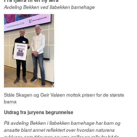
Avdeling Bekken ved Ilabekken barnehage
Ståle Skagen og Geir Valøen mottok prisen for de største
barna
Utdrag fra juryens begrunnelse
På avdeling Bekken i Ilabekken barnehage har barn og
ansatte blant annet reflektert over hvordan naturens
sykluser, som tidevann og vær, spiller en rolle for både