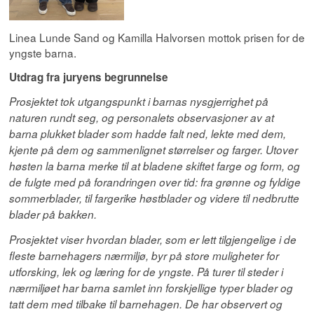
Linea Lunde Sand og Kamilla Halvorsen mottok prisen for de
yngste barna.
Utdrag fra juryens begrunnelse
Prosjektet tok utgangspunkt i barnas nysgjerrighet på
naturen rundt seg, og personalets observasjoner av at
barna plukket blader som hadde falt ned, lekte med dem,
kjente på dem og sammenlignet størrelser og farger. Utover
høsten la barna merke til at bladene skiftet farge og form, og
de fulgte med på forandringen over tid: fra grønne og fyldige
sommerblader, til fargerike høstblader og videre til nedbrutte
blader på bakken.
Prosjektet viser hvordan blader, som er lett tilgjengelige i de
fleste barnehagers nærmiljø, byr på store muligheter for
utforsking, lek og læring for de yngste. På turer til steder i
nærmiljøet har barna samlet inn forskjellige typer blader og
tatt dem med tilbake til barnehagen. De har observert og