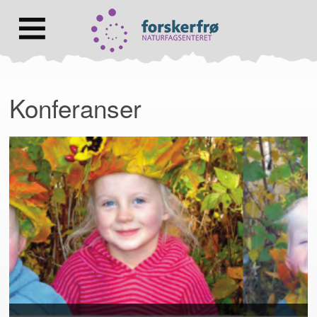
Lenke
til
forsiden
Hovedmeny
Konferanser