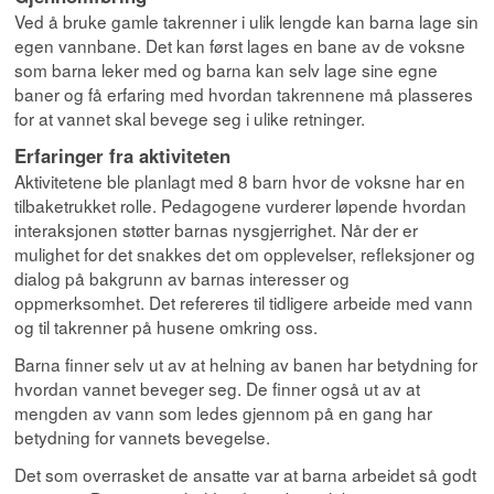
Ved å bruke gamle takrenner i ulik lengde kan barna lage sin
egen vannbane. Det kan først lages en bane av de voksne
som barna leker med og barna kan selv lage sine egne
baner og få erfaring med hvordan takrennene må plasseres
for at vannet skal bevege seg i ulike retninger.
Erfaringer fra aktiviteten
Aktivitetene ble planlagt med 8 barn hvor de voksne har en
tilbaketrukket rolle. Pedagogene vurderer løpende hvordan
interaksjonen støtter barnas nysgjerrighet.
Når der er
mulighet for det snakkes det om opplevelser, refleksjoner og
dialog på bakgrunn av barnas interesser og
oppmerksomhet. Det refereres til tidligere arbeide med vann
og til takrenner på husene omkring oss.
Barna finner selv ut av at helning av banen har betydning for
hvordan vannet beveger seg. De
finner også ut av at
mengden av vann som ledes gjennom på en gang har
betydning for vannets bevegelse.
Det som overrasket de ansatte var at barna arbeidet så godt