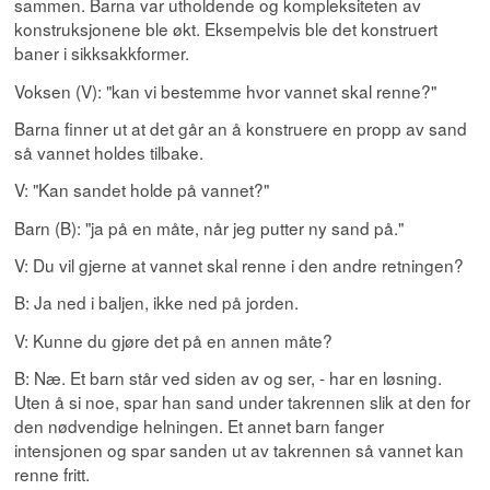
sammen. Barna var utholdende og kompleksiteten av
konstruksjonene ble økt. Eksempelvis ble det konstruert
baner i sikksakkformer.
Voksen (V): "kan vi bestemme hvor vannet skal renne?"
Barna finner ut at det går an å konstruere en propp av sand
så vannet holdes tilbake.
V: "Kan sandet holde på vannet?"
Barn (B): "ja på en måte, når jeg putter ny sand på."
V: Du vil gjerne at vannet skal renne i den andre retningen?
B: Ja ned i baljen, ikke ned på jorden.
V: Kunne du gjøre det på en annen måte?
B: Næ. Et barn står ved siden av og ser, - har en løsning.
Uten å si noe, spar han sand under takrennen slik at den for
den nødvendige helningen. Et annet barn fanger
intensjonen og spar sanden ut av takrennen så vannet kan
renne fritt.