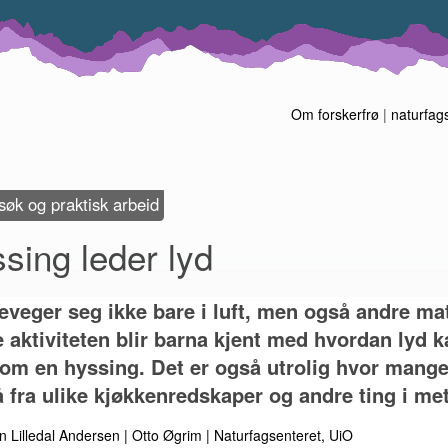
Om forskerfrø
|
naturfag
øk og praktisk arbeid
sing leder lyd
eveger seg ikke bare i luft, men også andre mate
 aktiviteten blir barna kjent med hvordan lyd k
om en hyssing. Det er også utrolig hvor mange 
å fra ulike kjøkkenredskaper og andre ting i met
n Lilledal Andersen
Otto Øgrim
Naturfagsenteret, UiO