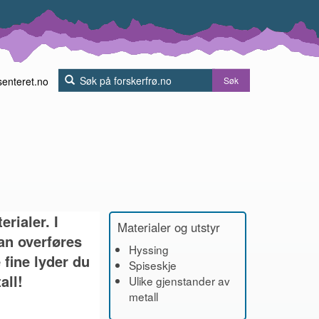
senteret.no
Søk
rialer. I
Materialer og utstyr
an overføres
Hyssing
fine lyder du
Spiseskje
all!
Ulike gjenstander av
metall