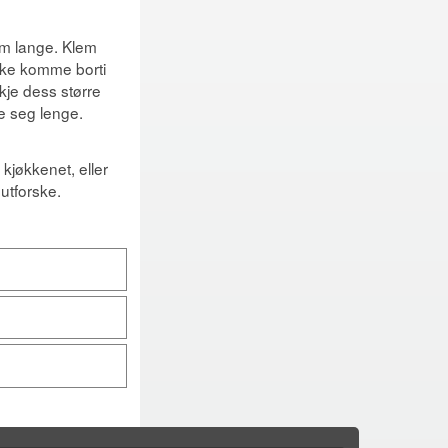
cm lange. Klem
kke komme borti
kje dess større
e seg lenge.
jøkkenet, eller
utforske.