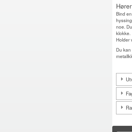
Hører
Bind en
hyssing
noe. Du
klokke.
Holder v
Du kan 
metallk
Utv
Fag
Ra