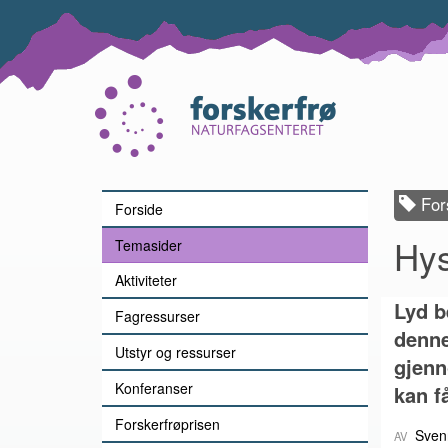
Lenke
til
forsiden
Fors
Forside
Hys
Temasider
Aktiviteter
Lyd b
Fagressurser
denne
Utstyr og ressurser
gjenn
Konferanser
kan f
Forskerfrøprisen
Sven