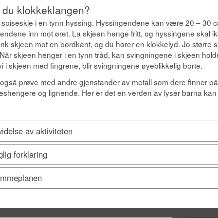
 du klokkeklangen?
 spiseskje i en tynn hyssing. Hyssingendene kan være 20 – 30 
endene inn mot øret. La skjeen henge fritt, og hyssingene skal i
nk skjeen mot en bordkant, og du hører en klokkelyd. Jo større s
 Når skjeen henger i en tynn tråd, kan svingningene i skjeen hold
i i skjeen med fingrene, blir svingningene øyeblikkelig borte.
også prøve med andre gjenstander av metall som dere finner på k
leshengere og lignende. Her er det en verden av lyser barna kan 
idelse av aktiviteten
lig forklaring
mmeplanen