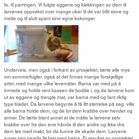
liv, til parringen. Vi fulgte eggene og klekkingen av dem til
larvenes oppvekst over mange uker til de var blitt store og
mette og til slutt spant sine egne kokonger.
Underveis, men også i forkant av prosjektet, lærte alle mye
om sommerfugler, også at det finnes mange forskjellige
arter, med mange ulike levemåter. Barna var med på å
innrede og holde rent kassen de bodde i, og da larvene kom
ut av eggene og trengte mat, var barna med og fant riktig
type blader. Da larvene begynte å få litt størrelse på seg, ville
alle barna holde dem, og de lot dem krabbe over hender og
armer. De lærte blant annet at de måtte la larvene selv
krabbe over fra den ene hånda til den andre og ikke dra
dem løs med makt, for da kunne de skade dem. Larvene
suger seg nemlig litt fast med beina. Et resultat av prosjektet