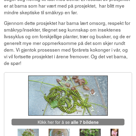
er at barna som har vært med på prosjektet, har blitt mye
mindre skeptiske til småkryp en før.
Gjennom dette prosjektet har barna lært omsorg, respekt for
småkryp/insekter, tilegnet seg kunnskap om insektenes
livssyklus og om forskjellige planter, trær og busker, og de er
generelt mye mer oppmerksomme på det som skjer rundt
dem. Vi gjentok prosessen med fjorårets kokonger i vår, og
vi vil fortsette prosjektet i årene fremover. Og det vet barna,
de spør!
Klikk her for å se
alle 7 bildene