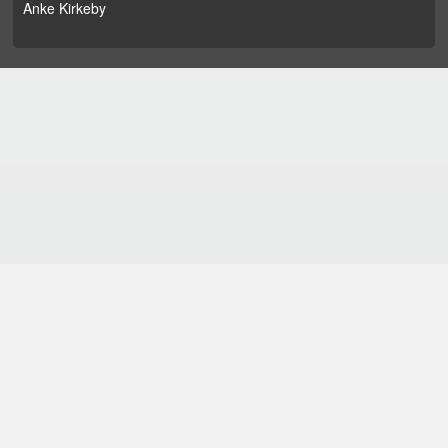
Anke Kirkeby
forskerfrø.no blir drifta av
Nasjonalt senter for
naturfag i opplæringa
Kontakt oss:
forskerfro@naturfagsenteret.no