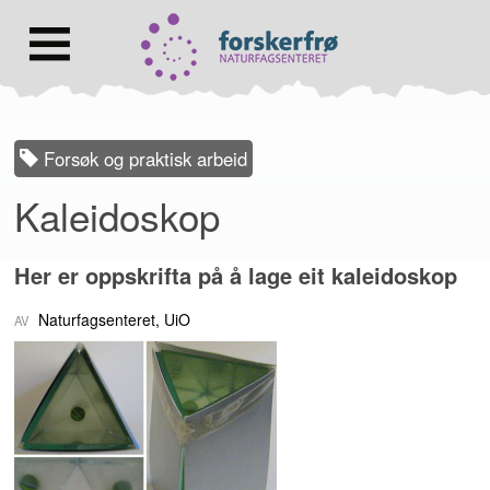
Lenke
til
forsiden
Hovedmeny
Forsøk og praktisk arbeid
Kaleidoskop
Her er oppskrifta på å lage eit kaleidoskop
Naturfagsenteret, UiO