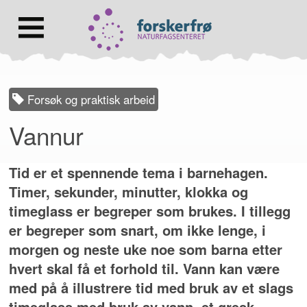
Lenke
til
forsiden
Hovedmeny
Forsøk og praktisk arbeid
Vannur
Tid er et spennende tema i barnehagen.
Timer, sekunder, minutter, klokka og
timeglass er begreper som brukes. I tillegg
er begreper som snart, om ikke lenge, i
morgen og neste uke noe som barna etter
hvert skal få et forhold til. Vann kan være
med på å illustrere tid med bruk av et slags
timeglass med bruk av vann, et gresk