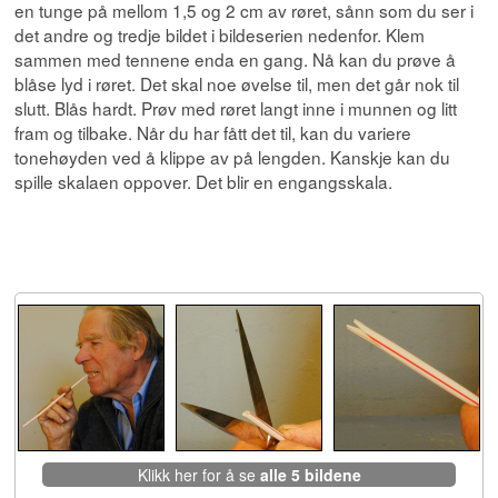
en tunge på mellom 1,5 og 2 cm av røret, sånn som du ser i
det andre og tredje bildet i bildeserien nedenfor. Klem
sammen med tennene enda en gang. Nå kan du prøve å
blåse lyd i røret. Det skal noe øvelse til, men det går nok til
slutt. Blås hardt. Prøv med røret langt inne i munnen og litt
fram og tilbake. Når du har fått det til, kan du variere
tonehøyden ved å klippe av på lengden. Kanskje kan du
spille skalaen oppover. Det blir en engangsskala.
Klikk her for å se
alle 5 bildene