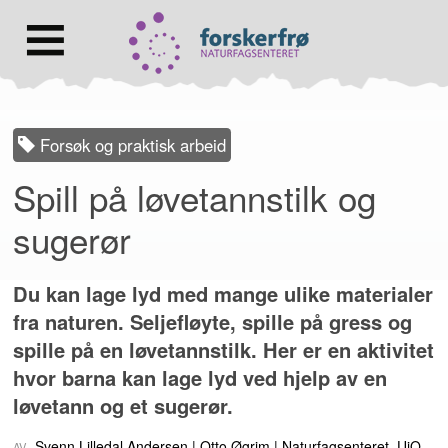
Lenke
til
forsiden
Hovedmeny
Forsøk og praktisk arbeid
Spill på løvetannstilk og
sugerør
Du kan lage lyd med mange ulike materialer
fra naturen. Seljefløyte, spille på gress og
spille på en løvetannstilk. Her er en aktivitet
hvor barna kan lage lyd ved hjelp av en
løvetann og et sugerør.
Svenn Lilledal Andersen
Otto Øgrim
Naturfagsenteret, UiO