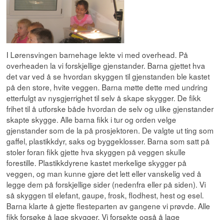
I Lørensvingen barnehage lekte vi med overhead. På
overheaden la vi forskjellige gjenstander. Barna gjettet hva
det var ved å se hvordan skyggen til gjenstanden ble kastet
på den store, hvite veggen. Barna møtte dette med undring
etterfulgt av nysgjerrighet til selv å skape skygger. De fikk
frihet til å utforske både hvordan de selv og ulike gjenstander
skapte skygge. Alle barna fikk i tur og orden velge
gjenstander som de la på prosjektoren. De valgte ut ting som
gaffel, plastikkdyr, saks og byggeklosser. Barna som satt på
stoler foran fikk gjette hva skyggen på veggen skulle
forestille. Plastikkdyrene kastet merkelige skygger på
veggen, og man kunne gjøre det lett eller vanskelig ved å
legge dem på forskjellige sider (nedenfra eller på siden). Vi
så skyggen til elefant, gaupe, frosk, flodhest, hest og esel.
Barna klarte å gjette flesteparten av gangene vi prøvde. Alle
fikk forsøke å lage skygger. Vi forsøkte også å lage