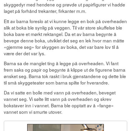
skyggedyr med hendene og prøvde ut papirfigurer vi hadde
laget på forhånd trekanter, firkanter m.m.
Ett av barna foreslo at vi kunne legge en bok på overheaden
slik at boka ble synlig på veggen. Til vår store skuffelse ble
boka bare et mørkt rektangel. Da et av barna begynte å
bevege denne boka, utviklet det seg en lek hvor man måtte
«gjemme seg» for skyggen av boka, det var bare lov til å
være der det var lys.
Barna sa de manglet ting å legge på overheaden. Vi fant
frem saks og papir og begynte å klippe ut de figurene barna
ønsket seg. Barna tok raskt i bruk gjenstandene og dette ble
til små skyggeteater som barna spilte for hverandre.
Da vi satte en bolle med vann på overheaden, beveget
vannet seg. Vi sølte litt vann på overheaden og skrev
bokstaver inn i vannet. Barna ble opptatt av å «fange»
vannet som vi smurte utover.