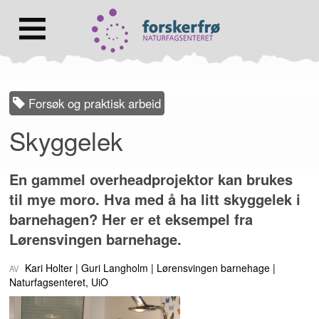
Lenke
til
forsiden
Hovedmeny
Forsøk og praktisk arbeid
Skyggelek
En gammel overheadprojektor kan brukes
til mye moro. Hva med å ha litt skyggelek i
barnehagen? Her er et eksempel fra
Lørensvingen barnehage.
Kari Holter
Guri Langholm
Lørensvingen barnehage
Naturfagsenteret, UiO