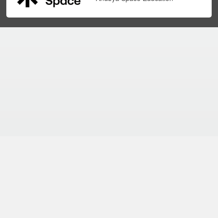
forskerfrø.no blir drifta av
Nasjonalt senter for
naturfag i opplæringa