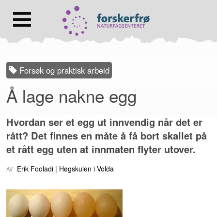
Lenke
til
forsiden
Hovedmeny
Forsøk og praktisk arbeid
Å lage nakne egg
Hvordan ser et egg ut innvendig når det er
rått? Det finnes en måte å få bort skallet på
et rått egg uten at innmaten flyter utover.
Erik Fooladi
Høgskulen i Volda