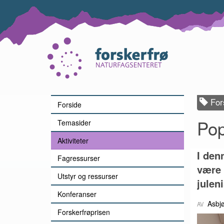
Lenke
til
forsiden
Fors
Forside
Pop
Temasider
Aktiviteter
I den
Fagressurser
være e
Utstyr og ressurser
julen
Konferanser
Asbj
Forskerfrøprisen