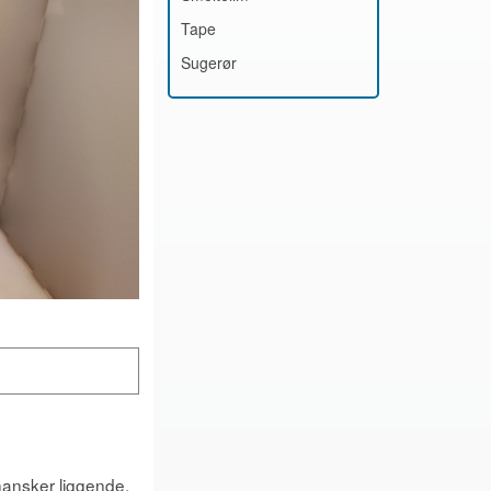
Tape
Sugerør
thansker liggende.