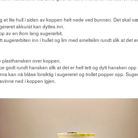
g et lite hull i siden av koppen helt nede ved bunnen. Det skal vær
gerøret akkurat kan dyttes inn.
ipp av en 8cm lang sugerørbit.
t sugerørbiten inn i hullet og lim med smeltelim rundt slik at det er 
e plasthansken over koppen.
pe godt rundt hansken slik at det er helt tett og dytt hansken opp
rna kan nå blåse forsiktig i sugerøret og trollet popper opp. Suger m
rsvinne ned i koppen igjen.