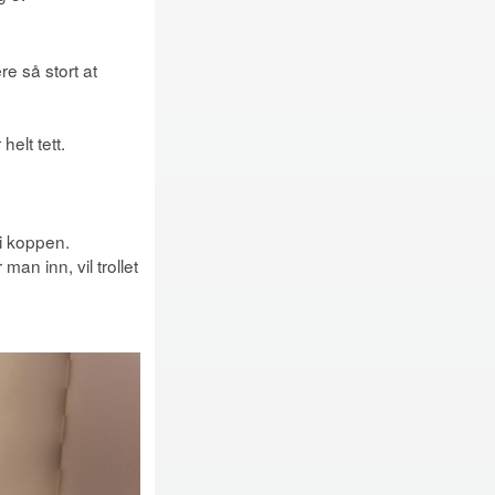
e så stort at
helt tett.
 i koppen.
an inn, vil trollet