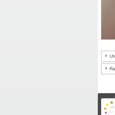
Utv
Ra