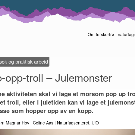
Om forskerfrø
|
naturfag
øk og praktisk arbeid
-opp-troll – Julemonster
ne aktiviteten skal vi lage et morsom pop up tro
t troll, eller i juletiden kan vi lage et julemons
isse som hopper opp av en kopp.
ørn Magnar Hov
Celine Aas
Naturfagsenteret, UiO