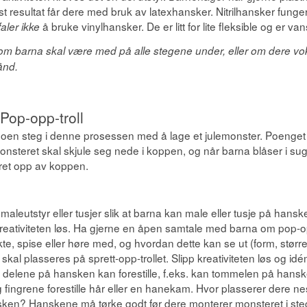
est resultat får dere med bruk av latexhansker. Nitrilhansker fung
å bruke vinylhansker. De er litt for lite fleksible og er va
aler ikke
om barna skal være med på alle stegene under, eller om dere vok
ånd.
Pop-opp-troll
noen steg i denne prosessen med å lage et julemonster.
Poenget 
monsteret skal skjule seg nede i koppen, og når barna blåser i su
et opp av koppen.
maleutstyr eller tusjer slik at barna kan male eller tusje på hans
kreativiteten løs. Ha gjerne en åpen samtale med barna om pop-op
kte, spise eller høre med, og hvordan dette kan se ut (form, størrel
skal plasseres på sprett-opp-trollet. Slipp kreativiteten løs og id
e delene på hansken kan forestille, f.eks. kan tommelen på hanske
 fingrene forestille hår eller en hanekam. Hvor plasserer dere 
sken?
Hanskene må tørke godt før dere monterer monsteret i ste