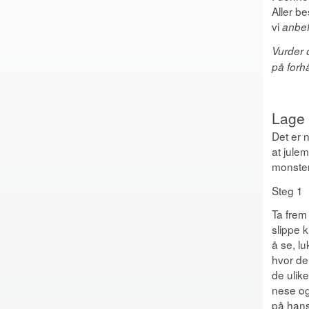
Aller b
vi
anbef
Vurder 
på forh
Lage 
Det er 
at jule
monster
Steg 1
Ta frem 
slippe 
å se, lu
hvor de 
de ulik
nese og
på han