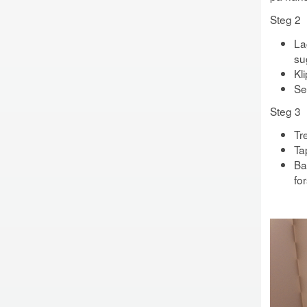
Steg 2
La
su
Kl
Set
Steg 3
Tr
Ta
Ba
fo