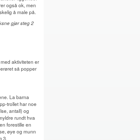
erer også ok, men
nskelig å male på.
sne gjør steg 2
med aktiviteten er
gerøret så popper
kene. La barna
p-trollet har noe
se, antall) og
émyldre rundt hva
n forestille en
nese, øye og munn
g 3.