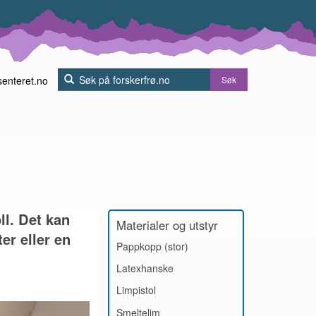
senteret.no
Søk
ll. Det kan
Materialer og utstyr
ter eller en
Pappkopp (stor)
Latexhanske
Limpistol
Smeltelim