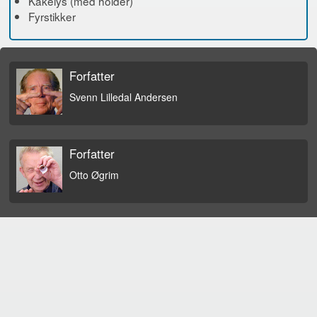
Kakelys (med holder)
Fyrstikker
Forfatter
Svenn Lilledal Andersen
Forfatter
Otto Øgrim