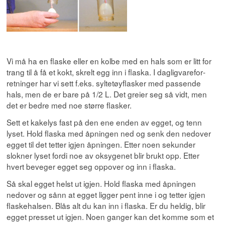
Vi må ha en flaske eller en kolbe med en hals som er litt for
trang til å få et kokt, skrelt egg inn i flaska. I dagligvare­for­
retninger har vi sett f.eks. syltetøyflasker med passende
hals, men de er bare på 1/2 L. Det greier seg så vidt, men
det er bedre med noe større flasker.
Sett et kakelys fast på den ene enden av egget, og tenn
lyset. Hold flaska med åpningen ned og senk den nedover
egget til det tetter igjen åpningen. Etter noen sekunder
slokner lyset fordi noe av oksygenet blir brukt opp. Etter
hvert beveger egget seg oppover og inn i flaska.
Så skal egget helst ut igjen. Hold flaska med åpningen
nedover og sånn at egget ligger pent inne i og tetter igjen
flaskehalsen. Blås alt du kan inn i flaska. Er du heldig, blir
egget presset ut igjen. Noen ganger kan det komme som et