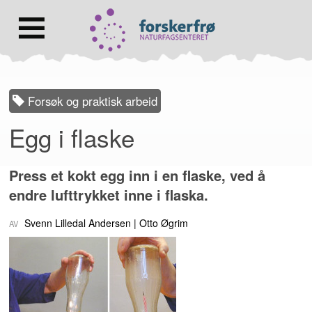
Lenke
til
forsiden
Hovedmeny
Forsøk og praktisk arbeid
Egg i flaske
Press et kokt egg inn i en flaske, ved å
endre lufttrykket inne i flaska.
Svenn Lilledal Andersen
Otto Øgrim