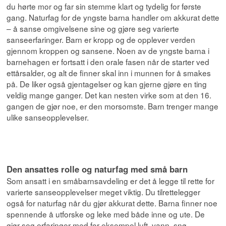
du hørte mor og far sin stemme klart og tydelig for første
gang. Naturfag for de yngste barna handler om akkurat dette
– å sanse omgivelsene sine og gjøre seg varierte
sanseerfaringer. Barn er kropp og de opplever verden
gjennom kroppen og sansene. Noen av de yngste barna i
barnehagen er fortsatt i den orale fasen når de starter ved
ettårsalder, og alt de finner skal inn i munnen for å smakes
på. De liker også gjentagelser og kan gjerne gjøre en ting
veldig mange ganger. Det kan nesten virke som at den 16.
gangen de gjør noe, er den morsomste. Barn trenger mange
ulike sanseopplevelser.
Den ansattes rolle og naturfag med små barn
Som ansatt i en småbarnsavdeling er det å legge til rette for
varierte sanseopplevelser meget viktig. Du tilrettelegger
også for naturfag når du gjør akkurat dette. Barna finner noe
spennende å utforske og leke med både inne og ute. De
gjør seg erfaringer med for eksempel luft, vann, snø,