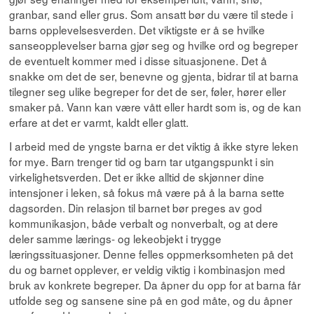
granbar, sand eller grus. Som ansatt bør du være til stede i
barns opplevelsesverden. Det viktigste er å se hvilke
sanseopplevelser barna gjør seg og hvilke ord og begreper
de eventuelt kommer med i disse situasjonene. Det å
snakke om det de ser, benevne og gjenta, bidrar til at barna
tilegner seg ulike begreper for det de ser, føler, hører eller
smaker på. Vann kan være vått eller hardt som is, og de kan
erfare at det er varmt, kaldt eller glatt.
I arbeid med de yngste barna er det viktig å ikke styre leken
for mye. Barn trenger tid og barn tar utgangspunkt i sin
virkelighetsverden. Det er ikke alltid de skjønner dine
intensjoner i leken, så fokus må være på å la barna sette
dagsorden. Din relasjon til barnet bør preges av god
kommunikasjon, både verbalt og nonverbalt, og at dere
deler samme lærings- og lekeobjekt i trygge
læringssituasjoner. Denne felles oppmerksomheten på det
du og barnet opplever, er veldig viktig i kombinasjon med
bruk av konkrete begreper. Da åpner du opp for at barna får
utfolde seg og sansene sine på en god måte, og du åpner