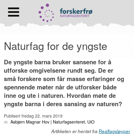
Lenke
til
forsiden
Hovedmeny
Naturfag for de yngste
De yngste barna bruker sansene for å
utforske omgivelsene rundt seg. De er
små forskere som får masse erfaringer og
spennende møter når de utforsker både
inne og ute i naturen. Hvordan møte de
yngste barna i deres sansing av naturen?
Publisert
fredag 22. mars 2019
Asbjørn Magnar Hov
Naturfagsenteret, UiO
Realfagsløyper
Artikkelen er hentet fra