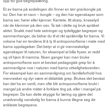
opp for god begrepslæring.
Et av barna på avdelingen din finner en tørr grankongle på
tur. Den har et navn –
– og den har egenskaper som
kongle
barna ser, hører eller kjenner. Kantete, litt skarp, knaselyd
når de klemmer på den osv. Ta tak i dette og bruk språket
aktivt. Snakk med hele setninger og tydeliggjør begreper og
sammenhenger, da bidrar du til et rikt språkmiljø for barna. Vi
voksne har en tendens til å ty til antropomorfisme i møte med
barns oppdagelser. Det betyr at vi gir menneskelige
egenskaper til naturen, for eksempel at billa fryser, er redd
og vil hjem til mamma. Noen ganger kan man bruke
antropomorfisme som et bevisst pedagogisk grep for å
sammenligne noe i naturen med barns virkelighetsverden.
For eksempel kan en sammenligning om familieforhold hos
mennesker og dyr være et didaktisk grep. Brukes det bevisst
kan det ha en verdi, men ofte blir antropomorfisme brukt i
mangel på andre måter å forklare ting på, eller i mangel på
begreper. Da kan dette skygge for læring og gjøre det
unødvendig vanskelig for barna å kunne tilegne seg de
enkleste begrepene.