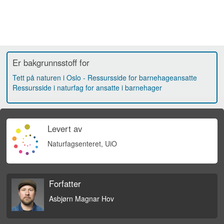
Er bakgrunnsstoff for
Tett på naturen i Oslo - Ressursside for barnehageansatte
Ressursside i naturfag for ansatte i barnehager
Levert av
Naturfagsenteret, UiO
Forfatter
Asbjørn Magnar Hov