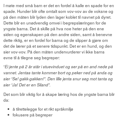
I møte med små barn er det en fordel å kalle en spade for en
spade. Hunder blir ofte omtalt som vov-vov av de voksne og
på den måten blir lyden den lager koblet til navnet på dyret.
Dette blir en unødvendig omvei i begrepslæringen for de
yngste barna. Det å skille på hva noe heter på den ene
siden og egenskapen på den andre siden, samt å benevne
dette riktig, er en fordel for barna og de slipper å gjøre om
det de lærer på et senere tidspunkt. Det er en hund, og den
sier vov-vov. På den måten undervurderer vi ikke barns
evne til å tilegne seg begreper:
“
Ei jente på 2 år står i stuevinduet og ser på en and nede på
vannet. Jentas tante kommer bort og peker ned på anda og
sier “Se! gakk-gakken!”. Den lille jenta snur seg mot tanta og
sier “Ja! Det er en Siland”.
Det som blir viktig for å skape læring hos de yngste barna blir
da:
å tilrettelegge for et rikt språkmiljø
fokusere på begreper