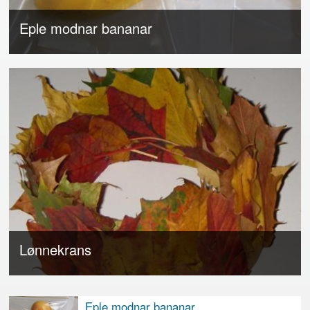
Eple modnar bananar
Lønnekrans
Eple modnar bananar