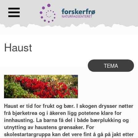
Lenke
til
forsiden
Hovedmeny
Haust
TEMA
Haust er tid for frukt og bær. I skogen drysser nøtter
frå bjørketrea og i åkeren ligg potetene klare for
innhausting. La barna få del i både bærplukking og
utnytting av haustens grønsaker. For
skolestartargruppa kan det vere fint å gå på jakt etter