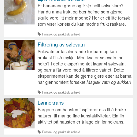
Er bananane grøne og ikkje heilt spiseklare?
Har du anna frukt og bær heime som gjerne
skulle vore litt meir modne? Her er eit lite forsøk
som viser korleis du kan modne frukt raskare.
Forsøk og praktisk arbeid
Filtrering av sølevatn
Sølevatn er fascinerande for barn og kan
brukast til så mykje. Men kva er sølevatn for
noko? I dette eksperimentet lagar vi sølevatn,
og barna får vere med å filtrere vatnet. Dette
eksperimentet kan de gjerne gjere etter at barna
har gjennomført forsøket
Magisk vatn og sukker!
Forsøk og praktisk arbeid
Lønnekrans
Fargene om hausten inspirerer oss til å bruke
naturen til mange fine kunstaktivitetar. Ein fin
aktivitet på hausten er å lage ein lønnekrans.
Forsøk og praktisk arbeid