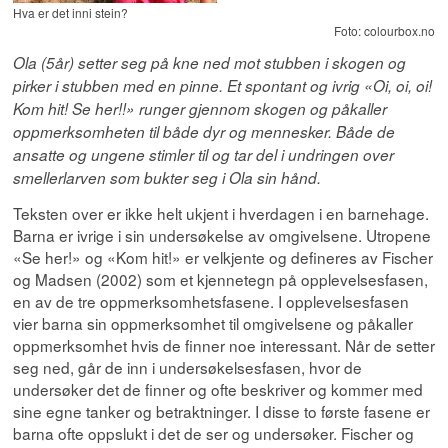
Hva er det inni stein?
Foto: colourbox.no
Ola (5år) setter seg på kne ned mot stubben i skogen og
pirker i stubben med en pinne. Et spontant og ivrig «Oi, oi, oi!
Kom hit! Se her!!» runger gjennom skogen og påkaller
oppmerksomheten til både dyr og mennesker. Både de
ansatte og ungene stimler til og tar del i undringen over
smellerlarven som bukter seg i Ola sin hånd.
Teksten over er ikke helt ukjent i hverdagen i en barnehage.
Barna er ivrige i sin undersøkelse av omgivelsene. Utropene
«Se her!» og «Kom hit!» er velkjente og defineres av Fischer
og Madsen (2002) som et kjennetegn på opplevelsesfasen,
en av de tre oppmerksomhetsfasene. I opplevelsesfasen
vier barna sin oppmerksomhet til omgivelsene og påkaller
oppmerksomhet hvis de finner noe interessant. Når de setter
seg ned, går de inn i undersøkelsesfasen, hvor de
undersøker det de finner og ofte beskriver og kommer med
sine egne tanker og betraktninger. I disse to første fasene er
barna ofte oppslukt i det de ser og undersøker. Fischer og