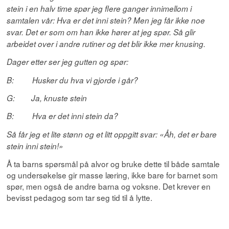
stein i en halv time spør jeg flere ganger innimellom i
samtalen vår: Hva er det inni stein? Men jeg får ikke noe
svar. Det er som om han ikke hører at jeg spør. Så glir
arbeidet over i andre rutiner og det blir ikke mer knusing.
Dager etter ser jeg gutten og spør:
B: Husker du hva vi gjorde i går?
G: Ja, knuste stein
B: Hva er det inni stein da?
Så får jeg et lite stønn og et litt oppgitt svar: «Åh, det er bare
stein inni stein!»
Å ta barns spørsmål på alvor og bruke dette til både samtale
og undersøkelse gir masse læring, ikke bare for barnet som
spør, men også de andre barna og voksne. Det krever en
bevisst pedagog som tar seg tid til å lytte.