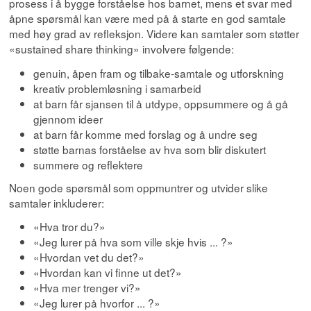
prosess i å bygge forståelse hos barnet, mens et svar med
åpne spørsmål kan være med på å starte en god samtale
med høy grad av refleksjon. Videre kan samtaler som støtter
«sustained share thinking» involvere følgende:
genuin, åpen fram og tilbake-samtale og utforskning
kreativ problemløsning i samarbeid
at barn får sjansen til å utdype, oppsummere og å gå
gjennom ideer
at barn får komme med forslag og å undre seg
støtte barnas forståelse av hva som blir diskutert
summere og reflektere
Noen gode spørsmål som oppmuntrer og utvider slike
samtaler inkluderer:
«Hva tror du?»
«Jeg lurer på hva som ville skje hvis ... ?»
«Hvordan vet du det?»
«Hvordan kan vi finne ut det?»
«Hva mer trenger vi?»
«Jeg lurer på hvorfor ... ?»