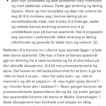
Barn kan undersøke og løse problemer med hverandre
og med støttende voksne. Dette gjør tenkning og læring
dypere, rikere og mer kompleks og skjer når voksne tar
seg tid til å involvere seg i barnas læring på en
samarbeidende måte, ved å bidra til å forlenge, støtte
og veilede barnas tenkning snarere enn å gi
umiddelbare svar på barnas spørsmål. Ved å engasjere
seg sammen i vedvarende, felles tenkning er læring
utfordrende og givende for både barn og voksne. (2)
Nøkkelen til å komme inn i denne type samtale ligger i å lytte
etter barns spørsmål. Ofte kan vi høre at barnas spørsmål
gjør en dreining fra å være konkrete og ha et stort fokus på
den aktuelle situasjonen, til å bli mer prosessorienterte og
åpne. Det krever en del tankevirksomhet for et barn å gå fra
«den er hard å ta på», «den har seks bein» og «det er
mamma’n og det er pappa’n», til «kan fugler spise denne?»
og «hvorfor lever den i stubben?». Noen ganger kommer de
prosessorienterte spørsmålene der og da, og andre ganger
kan spørsmålet komme når barna er tilbake i barnehagen. I
disse situasjonene kan konkrete svar stoppe en viktig