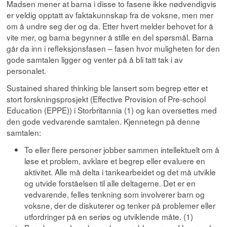
Madsen mener at barna i disse to fasene ikke nødvendigvis
er veldig opptatt av faktakunnskap fra de voksne, men mer
om å undre seg der og da. Etter hvert melder behovet for å
vite mer, og barna begynner å stille en del spørsmål. Barna
går da inn i refleksjonsfasen – fasen hvor muligheten for den
gode samtalen ligger og venter på å bli tatt tak i av
personalet.
Sustained shared thinking ble lansert som begrep etter et
stort forskningsprosjekt (Effective Provision of Pre-school
Education (EPPE)) i Storbritannia (1) og kan oversettes med
den gode vedvarende samtalen. Kjennetegn på denne
samtalen:
To eller flere personer jobber sammen intellektuelt om å
løse et problem, avklare et begrep eller evaluere en
aktivitet. Alle må delta i tankearbeidet og det må utvikle
og utvide forståelsen til alle deltagerne. Det er en
vedvarende, felles tenkning som involverer barn og
voksne, der de diskuterer og tenker på problemer eller
utfordringer på en seriøs og utviklende måte. (1)