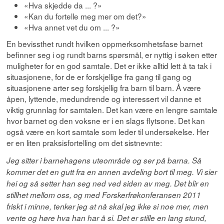
«Hva skjedde da ... ?»
«Kan du fortelle meg mer om det?»
«Hva annet vet du om ... ?»
En bevissthet rundt hvilken oppmerksomhetsfase barnet
befinner seg i og rundt barns spørsmål, er nyttig i søken etter
muligheter for en god samtale. Det er ikke alltid lett å ta tak i
situasjonene, for de er forskjellige fra gang til gang og
situasjonene arter seg forskjellig fra barn til barn. Å være
åpen, lyttende, medundrende og interessert vil danne et
viktig grunnlag for samtalen. Det kan være en lengre samtale
hvor barnet og den voksne er i en slags flytsone. Det kan
også være en kort samtale som leder til undersøkelse. Her
er en liten praksisfortelling om det sistnevnte:
Jeg sitter i barnehagens uteområde og ser på barna. Så
kommer det en gutt fra en annen avdeling bort til meg. Vi sier
hei og så setter han seg ned ved siden av meg. Det blir en
stillhet mellom oss, og med Forskerfrøkonferansen 2011
friskt i minne, tenker jeg at nå skal jeg ikke si noe mer, men
vente og høre hva han har å si. Det er stille en lang stund,