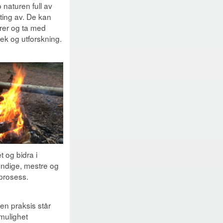
 naturen full av
ting av. De kan
urer og ta med
lek og utforskning.
 og bidra i
endige, mestre og
sprosess.
en praksis står
 mulighet