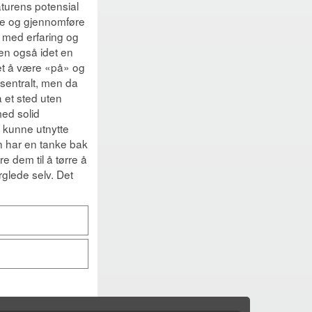
naturens potensial
ge og gjennomføre
 med erfaring og
en også idet en
Det å være «på» og
sentralt, men da
 et sted uten
ed solid
 kunne utnytte
an har en tanke bak
e dem til å tørre å
rglede selv. Det