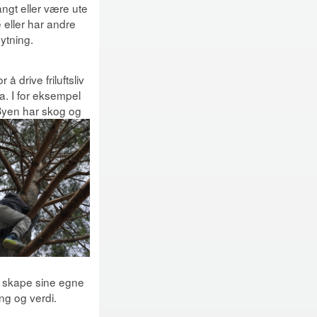
angt eller være ute
 eller har andre
nytning.
 drive friluftsliv
. I for eksempel
 Byen har skog og
 å skape sine egne
g og verdi.