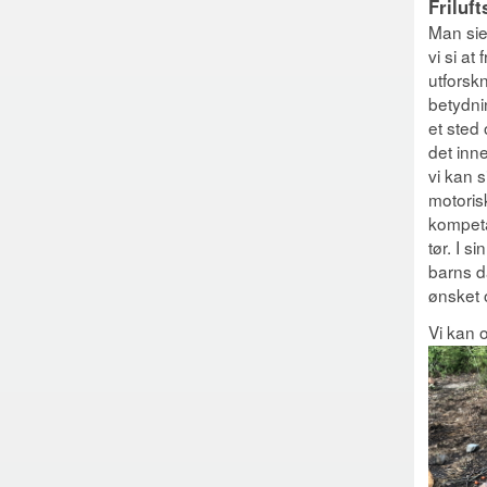
Friluft
Man sie
vi si at
utforsk
betydnin
et sted
det inne
vi kan s
motorisk
kompetan
tør. I s
barns d
ønsket 
Vi kan 