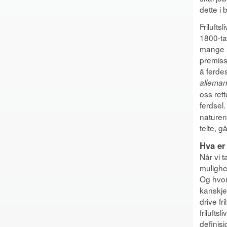
dette i
Frilufts
1800-tal
mange a
premisse
å ferdes
alleman
oss rett
ferdsel
naturen,
telte, g
Hva er 
Når vi t
mulighet
Og hvord
kanskje 
drive fr
frilufts
definisj