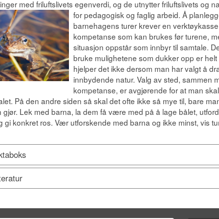
ringer med friluftslivets egenverdi, og de utnytter friluftslivets og 
for pedagogisk og faglig arbeid.
Å planleg
barnehagens turer krever en verktøykasse
kompetanse som kan brukes før turene, m
situasjon oppstår som innbyr til samtale. 
bruke mulighetene som dukker opp er helt 
hjelper det ikke dersom man har valgt å dra
innbydende natur. Valg av sted, sammen m
kompetanse, er avgjørende for at man skal
alet. På den andre siden så skal det ofte ikke så mye til, bare m
 gjør. Lek med barna, la dem få være med på å lage bålet, utfordr
og gi konkret ros. Vær utforskende med barna og ikke minst, vis tu
ktaboks
teratur