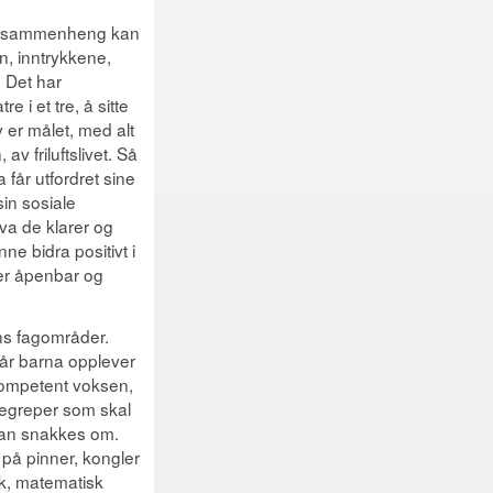
hagesammenheng kan
en, inntrykkene,
. Det har
e i et tre, å sitte
 er målet, med alt
v friluftslivet. Så
 får utfordret sine
sin sosiale
hva de klarer og
nne bidra positivt i
er åpenbar og
ns fagområder.
år barna opplever
 kompetent voksen,
Begreper som skal
an snakkes om.
på pinner, kongler
k, matematisk