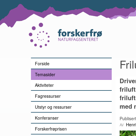
Lenke
til
forsiden
Fri
Forside
Temasider
Drive
Aktiviteter
friluf
Fagressurser
frilu
med n
Utstyr og ressurser
Konferanser
Publiser
Henr
Forskerfrøprisen