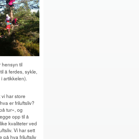
r hensyn til
l å ferdes, sykle,
i artikkelen).
 vi har store
a er friluftsliv?
på tur», og
legge opp til å
like kvaliteter ved
ftsliv. Vi har sett
på hva friluftsliv