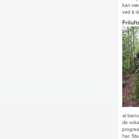
kan vær
ved å dr
Friluft
at barna
de voksn
progres
har. Sta