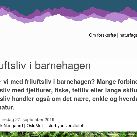
Om forskerfrø
|
naturfag
luftsliv i barnehagen
r vi med friluftsliv i barnehagen? Mange forbin
tsliv med fjellturer, fiske, teltliv eller lange ski
ftsliv handler også om det nære, enkle og hverd
atur.
t
fredag 27. september 2019
ik Neegaard
OsloMet – storbyuniversitetet