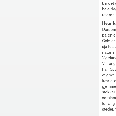
blir det
hele da
utfordri
Hvor k
Dersom b
på en e
Oslo er
sjø tett
natur i
Vigelan
Vi tren
har. Spø
et godt 
trær ell
gjemme 
stokker
samlend
terreng
steder.