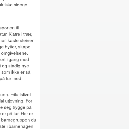
aktiske sidene
porten til
tur. Klatre i trær,
er, kaste steiner
ge hytter, skape
e omgivelsene.
 fort i gang med
et og stadig nye
 som ikke er så
r på tur med
unn. Friluftslivet
ial utjevning. For
øle seg trygge på
 er på tur. Her er
en barnegruppen du
yngste i barnehagen