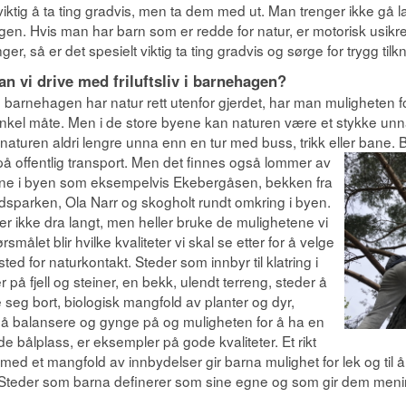
 viktig å ta ting gradvis, men ta dem med ut. Man trenger ikke gå l
gen. Hvis man har barn som er redde for natur, er motorisk usikre
nger, så er det spesielt viktig ta ting gradvis og sørge for trygg tilk
an vi drive med friluftsliv i barnehagen?
arnehagen har natur rett utenfor gjerdet, har man muligheten for å
nkel måte. Men i de store byene kan naturen være et stykke unna
 naturen aldri lengre unna enn en tur med buss, trikk eller bane.
 på offentlig transport.
Men det finnes også lommer av
nne i byen som eksempelvis Ekebergåsen, bekken fra
dsparken, Ola Narr og skogholt rundt omkring i byen.
ger ikke dra langt, men heller bruke de mulighetene vi
rsmålet blir hvilke kvaliteter vi skal se etter for å velge
sted for naturkontakt. Steder som innbyr til klatring i
er på fjell og steiner, en bekk, ulendt terreng, steder å
seg bort, biologisk mangfold av planter og dyr,
 å balansere og gynge på og muligheten for å ha en
e bålplass, er eksempler på gode kvaliteter. Et rikt
 med et mangfold av innbydelser gir barna mulighet for lek og til
 Steder som barna definerer som sine egne og som gir dem menin