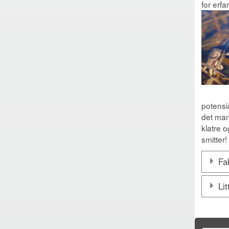
for erfa
potensi
det man
klatre 
smitter!
Fa
Lit