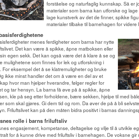
forståelse og naturfaglig kunnskap. Så er jo
materialer som barna kan utforske og lage 
lage kunstverk av det de finner, spikke fig
materialer tilbake til barnehagen for videre 
basisferdighetene
isferdigheter menes ferdigheter som barna har nytte
luftslivet. Det kan være å spikke, åpne matboksen eller
sin egen sekk. Det kan også være det å klare å se og
e mulighetene som finnes for lek og utforskning i
. For eksempel det å se klatremuligheter og bruke
Og ikke minst handler det om å være en del av et
skap hvor man hjelper hverandre, følger regler for
et og tar hensyn. La barna få øve på å spikke, åpne
en, kle på seg etter forholdene, bære sekken, hjelpe til med bålet
r som skal gjøres. Gi dem tid og rom. Da øver de på å bli selvst
yn. Friluftslivet kan på den måten bidra positivt i barnas danning
nes rolle i barns friluftsliv
nes engasjement, kompetanse, deltagelse og vilje til å utvikle eg
tralt for å kunne drive med friluftsliv i barnehagen. De voksne gir