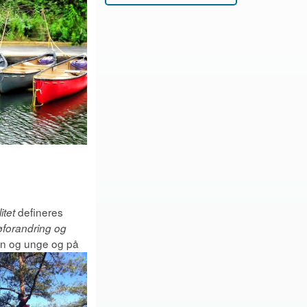
defineres
itet
ljøforandring og
arn og unge og på