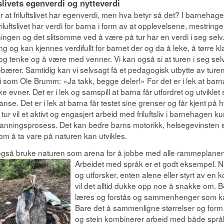
slivets egenverdi og nytteverdi
r at friluftslivet har egenverdi, men hva betyr så det? I barne
 friluftslivet har verdi for barna i form av at opplevelsene, mestring
ningen og det slitsomme ved å være på tur har en verdi i seg selv
g og kan kjennes verdifullt for barnet der og da å leke, å tørre klatr
 og tenke og å være med venner. Vi kan også si at turen i seg selv
bærer. Samtidig kan vi selvsagt få et pedagogisk utbytte av turen, a
i som Ole Brumm: «Ja takk, begge deler!» For det er i lek at barna
e evner. Det er i lek og samspill at barna får utfordret og utviklet 
se. Det er i lek at barna får testet sine grenser og får kjent på 
in tur vil et aktivt og engasjert arbeid med friluftsliv i barnehagen ku
anningsprosess. Det kan bedre barns motorikk, helsegevinsten 
om å ta vare på naturen kan utvikles.
også bruke naturen som arena for å jobbe med alle rammeplane
Arbeidet med språk er et godt eksempel.
N
og utforsker, enten alene eller styrt av en
vil det alltid dukke opp noe å snakke om. 
læres og forstås og sammenhenger som k
Bare det å sammenligne størrelser og form 
og stein kombinerer arbeid med både språ