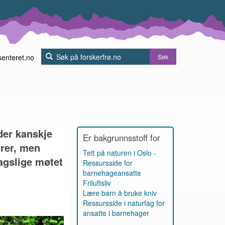
senteret.no
Søk
der kanskje
Er bakgrunnsstoff for
turer, men
Tett på naturen i Oslo -
agslige møtet
Ressursside for
barnehageansatte
Friluftsliv
Lære barn å bruke kniv
Ressursside i naturfag for
ansatte i barnehager