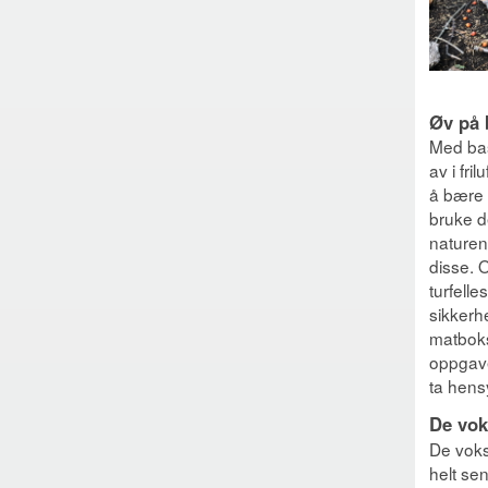
Øv på 
Med bas
av i fri
å bære 
bruke d
naturen
disse. 
turfelle
sikkerh
matboks
oppgave
ta hens
De voks
De voks
helt sen