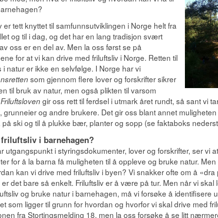
 barnehagen?
liv er tett knyttet til samfunnsutviklingen i Norge helt fra
let og til i dag, og det har en lang tradisjon svært
v oss er en del av. Men la oss først se på
ne for at vi kan drive med friluftsliv i Norge. Retten til
 i natur er ikke en selvfølge. I Norge har vi
som gjennom flere lover og forskrifter sikrer
nsretten
en til bruk av natur, men også plikten til varsom
.
gir oss rett til ferdsel i utmark året rundt, så sant vi ta
Friluftsloven
 grunneier og andre brukere. Det gir oss blant annet muligheten ti
å på ski og til å plukke bær, planter og sopp (se faktaboks nederst 
friluftsliv i barnehagen?
ar utgangspunkt i styringsdokumenter, lover og forskrifter, ser vi at
er for å la barna få muligheten til å oppleve og bruke natur. Men hv
an kan vi drive med friluftsliv i byen? Vi snakker ofte om å «dra 
er det bare så enkelt. Friluftsliv er å være på tur. Men når vi skal 
iluftsliv og bruke natur i barnehagen, må vi forsøke å identifisere u
livet som ligger til grunn for hvordan og hvorfor vi skal drive med frilu
onen fra Stortingsmelding 18, men la oss forsøke å se litt nærmere 