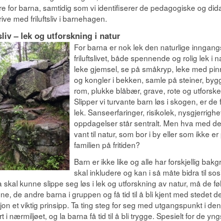
e for barna, samtidig som vi identifiserer de pedagogiske og did
ive med friluftsliv i barnehagen.
sliv – lek og utforskning i natur
For barna er nok lek den naturlige inngangs
friluftslivet, både spennende og rolig lek i na
leke gjemsel, se på småkryp, leke med pinn
og kongler i bekken, samle på steiner, byg
rom, plukke blåbær, grave, rote og utforsk
Slipper vi turvante barn løs i skogen, er de
lek. Sanseerfaringer, risikolek, nysgjerrigh
oppdagelser står sentralt. Men hva med de
vant til natur, som bor i by eller som ikke e
familien på fritiden?
Barn er ikke like og alle har forskjellig bakgr
skal inkludere og kan i så måte bidra til sos
 skal kunne slippe seg løs i lek og utforskning av natur, må de f
e, de andre barna i gruppen og få tid til å bli kjent med stedet de
jon et viktig prinsipp. Ta ting steg for seg med utgangspunkt i d
rt i nærmiljøet, og la barna få tid til å bli trygge. Spesielt for de 