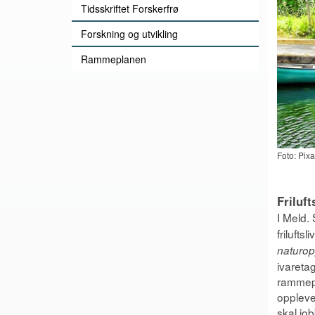
Tidsskriftet Forskerfrø
Forskning og utvikling
Rammeplanen
Foto: Pix
Friluft
I Meld.
frilufts
naturop
ivareta
rammepl
opplevel
skal job