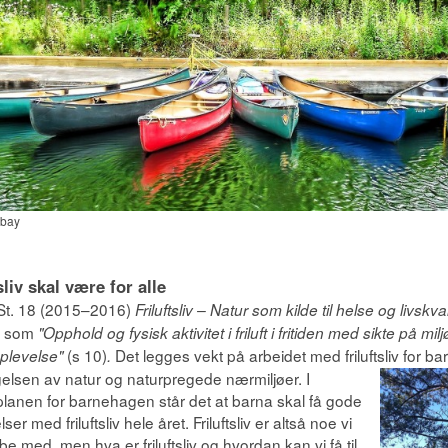
abay
sliv skal være for alle
 St. 18 (2015–2016)
Friluftsliv – Natur som kilde til helse og livskval
liv som
"Opphold og fysisk aktivitet i friluft i fritiden med sikte på mi
(s 10)
Det legges vekt på arbeidet med friluftsliv for b
plevelse"
.
gelsen av natur og naturpregede nærmiljøer.
I
anen for barnehagen står det at barna skal få gode
ser med friluftsliv hele året. Friluftsliv er altså noe vi
be med, men hva er friluftsliv og hvordan kan vi få til