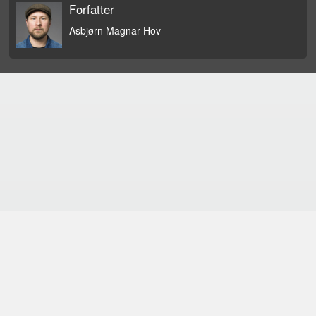
Forfatter
Asbjørn Magnar Hov
forskerfrø.no blir drifta av
Nasjonalt senter for