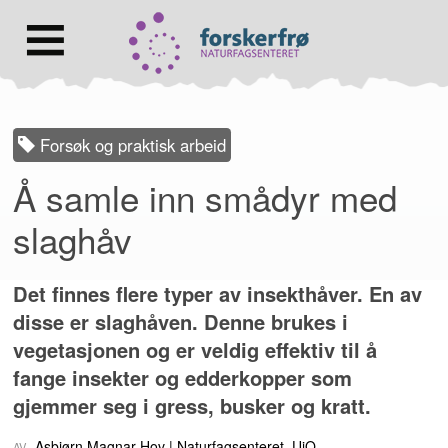
Lenke
til
forsiden
Hovedmeny
Forsøk og praktisk arbeid
Å samle inn smådyr med
slaghåv
Det finnes flere typer av insekthåver. En av
disse er slaghåven. Denne brukes i
vegetasjonen og er veldig effektiv til å
fange insekter og edderkopper som
gjemmer seg i gress, busker og kratt.
Asbjørn Magnar Hov
Naturfagsenteret, UiO