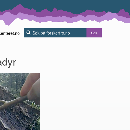
senteret.no
Søk
ådyr