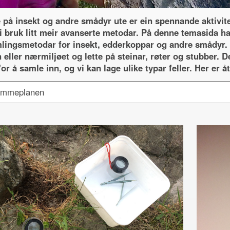
 på insekt og andre smådyr ute er ein spennande aktivitet.
 i bruk litt meir avanserte metodar. På denne temasida ha
lingsmetodar for insekt, edderkoppar og andre smådyr. D
eller nærmiljøet og lette på steinar, røter og stubber. De
or å samle inn, og vi kan lage ulike typar feller. Her er 
mmeplanen