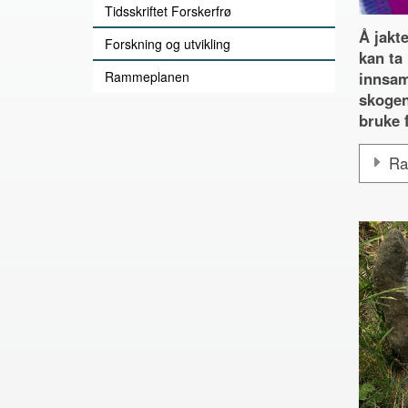
Tidsskriftet Forskerfrø
Å jakte
Forskning og utvikling
kan ta
Rammeplanen
innsam
skogen 
bruke f
Ra