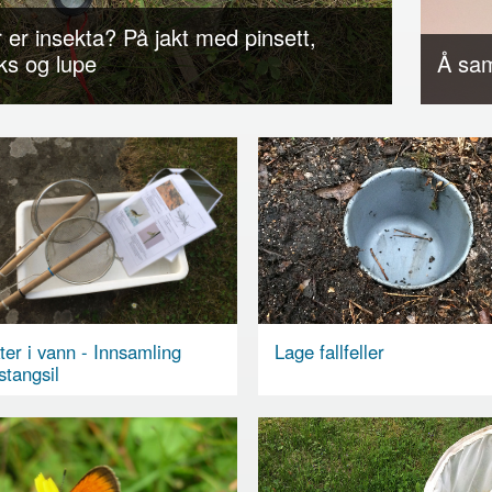
 er insekta? På jakt med pinsett,
ks og lupe
Å sam
ter i vann - Innsamling
Lage fallfeller
tangsil