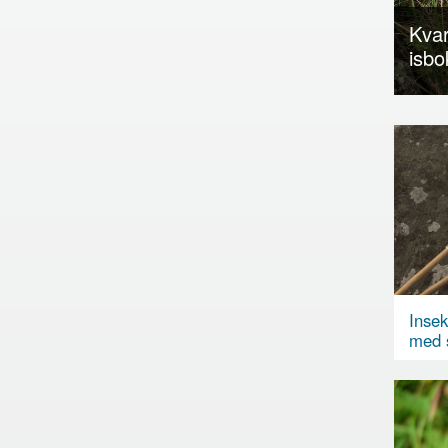
Kvar
isbo
Insek
med s