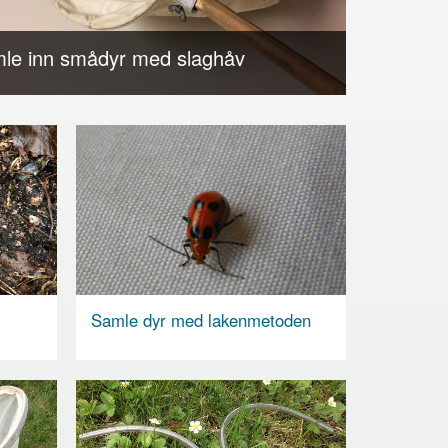
le inn smådyr med slaghåv
Samle dyr med lakenmetoden