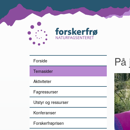
Lenke
til
forsiden
På 
Forside
Temasider
Aktiviteter
Fagressurser
Utstyr og ressurser
Konferanser
Forskerfrøprisen