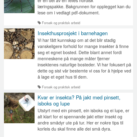
er en del av en felles nordisk
læringspakke.
Bakgrunnen for opplegget kan du
lese om i vedlagt pdf-dokument.
Forsøk og praktisk arbeid
Insekthusprosjekt i barnehagen
Vi har fått kunnskap om at det blir stadig
vanskeligere forhold for mange insekter å finne
seg et egnet bosted. Dette blant annet fordi
menneskene på mange måter fjerner
insektenes naturlige bosteder. Vi har fokusert på
dette og sist vår bestemte vi oss for å hjelpe ved
å lage et eget hus til dem.
Forsøk og praktisk arbeid
Kvar er insekta? På jakt med pinsett,
isboks og lupe
Utstyrt med ein pinsett, ein isboks og ei lupe, er
alt klart for ei spennande jakt etter insekt og
andre smådyr ute på tur. Her er nokre tips til
korleis du skal finne alle dei små dyra.