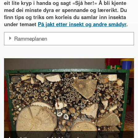
eit lite kryp i handa og sagt «Sjå her!» Å bli kjente
med dei minste dyra er spennande og lærerikt. Du
finn tips og triks om korleis du samlar inn insekta
under temaet
På jakt etter insekt og andre smådyr
.
Rammeplanen