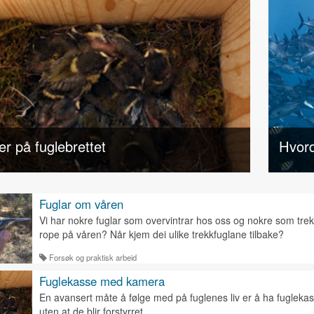
er på fuglebrettet
Hvord
Fuglar om våren
Vi har nokre fuglar som overvintrar hos oss og nokre som trek
rope på våren? Når kjem dei ulike trekkfuglane tilbake?
Forsøk og praktisk arbeid
Fuglekasse med kamera
En avansert måte å følge med på fuglenes liv er å ha fuglek
uten at de blir forstyrret.