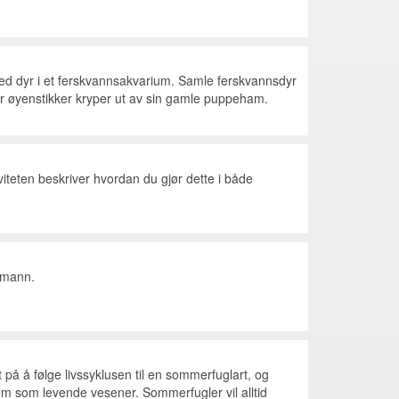
ed dyr i et ferskvannsakvarium. Samle ferskvannsdyr
r øyenstikker kryper ut av sin gamle puppeham.
viteten beskriver hvordan du gjør dette i både
lemann.
å å følge livssyklusen til en sommerfuglart, og
m som levende vesener. Sommerfugler vil alltid