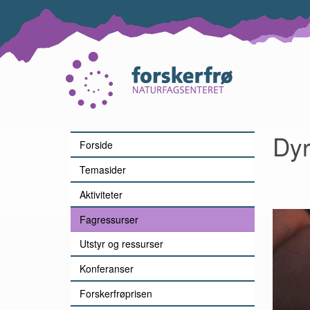
Lenke
til
forsiden
Dy
Forside
Temasider
Aktiviteter
Fagressurser
Utstyr og ressurser
Konferanser
Forskerfrøprisen