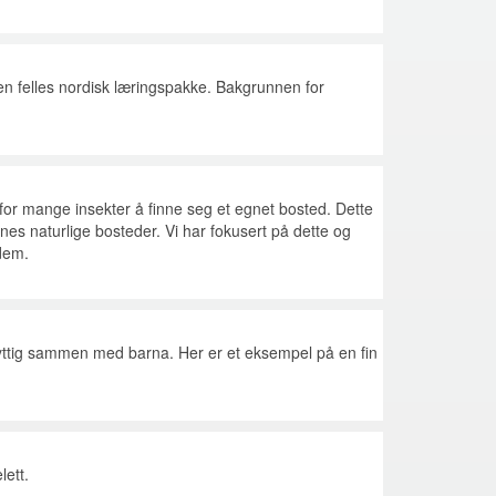
 en felles nordisk læringspakke.
Bakgrunnen for
d for mange insekter å finne seg et egnet bosted. Dette
es naturlige bosteder. Vi har fokusert på dette og
 dem.
yttig sammen med barna. Her er et eksempel på en fin
lett.