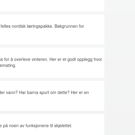
n felles nordisk læringspakke.
Bakgrunnen for
ss for å overleve vinteren. Her er et godt opplegg hvor
lemating.
nder vann? Har barna spurt om dette? Her er en
e på noen av funksjonene til skjelettet.