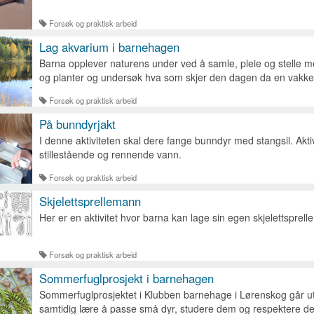
Forsøk og praktisk arbeid
Lag akvarium i barnehagen
Barna opplever naturens under ved å samle, pleie og stelle m
og planter og undersøk hva som skjer den dagen da en vakke
Forsøk og praktisk arbeid
På bunndyrjakt
I denne aktiviteten skal dere fange bunndyr med stangsil. Akti
stillestående og rennende vann.
Forsøk og praktisk arbeid
Skjelettsprellemann
Her er en aktivitet hvor barna kan lage sin egen skjelettsprel
Forsøk og praktisk arbeid
Sommerfuglprosjekt i barnehagen
Sommerfuglprosjektet i Klubben barnehage i Lørenskog går ut p
samtidig lære å passe små dyr, studere dem og respektere de