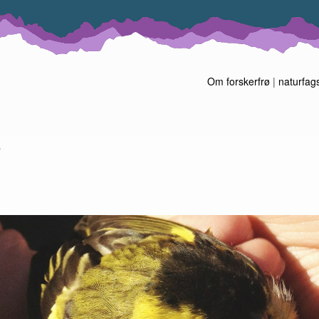
Om forskerfrø
|
naturfag
r