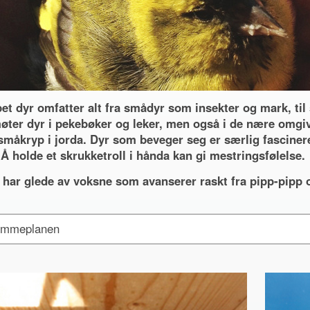
et dyr omfatter alt fra smådyr som insekter og mark, til
øter dyr i pekebøker og leker, men også i de nære omgiv
småkryp i jorda. Dyr som beveger seg er særlig fascinere
 Å holde et skrukketroll i hånda kan gi mestringsfølelse.
 har glede av voksne som avanserer raskt fra pipp-pipp o
mmeplanen